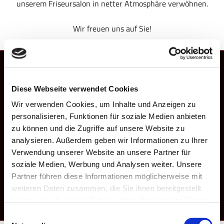
unserem Friseursalon in netter Atmosphäre verwöhnen.
Wir freuen uns auf Sie!
Unser Leistungsangebot
Diese Webseite verwendet Cookies
Damenfriseur | Herrenfriseur | Kinderfriseur
Wir verwenden Cookies, um Inhalte und Anzeigen zu
personalisieren, Funktionen für soziale Medien anbieten
Coloration | Strähnchen
zu können und die Zugriffe auf unsere Website zu
Extensions
analysieren. Außerdem geben wir Informationen zu Ihrer
Verwendung unserer Website an unsere Partner für
Hochsteck- & Hochzeitsfrisuren
soziale Medien, Werbung und Analysen weiter. Unsere
Balayage
Partner führen diese Informationen möglicherweise mit
weiteren Daten zusammen, die Sie ihnen bereitgestellt
Haarpflege
haben oder die sie im Rahmen Ihrer Nutzung der Dienste
gesammelt haben.
Einwilligungsauswahl